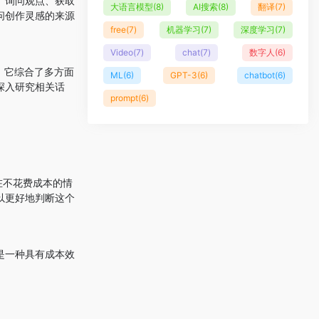
、询问观点、获取
大语言模型
(8)
AI搜索
(8)
翻译
(7)
问创作灵感的来源
free
(7)
机器学习
(7)
深度学习
(7)
Video
(7)
chat
(7)
数字人
(6)
，它综合了多方面
ML
(6)
GPT-3
(6)
chatbot
(6)
深入研究相关话
prompt
(6)
在不花费成本的情
以更好地判断这个
是一种具有成本效