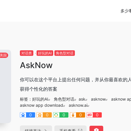
多少
对话类
好玩的AI
角色型对话
美国
AskNow
你可以在这个平台上提出任何问题，并从你最喜欢的
获得个性化的答案
标签：
好玩的AI
角色型对话
ask
asknow
asknow a
asknow app download
asknow.ai
0
0
0
0
0
链接直达
手机查看