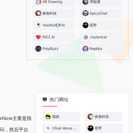
AR Drawing
周报通
换脸科技
SpicyChat
Yes/No塔罗AI
星野
RIZZ AI
Joyland.ai
PolyBuzz
Replika
热门网址
猫箱
换脸科技
kNow主要是指
Chub Venus AI
星野
问，然后平台