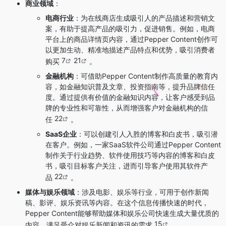
商业领域
：
电商行业
：为在线商店生成吸引人的产品描述和营销文
案，有助于提高产品的吸引力，促进销售。例如，电商
平台上的商品详情页内容，通过Pepper Content创作可
以更加生动、精准地描述产品特点和优势，吸引消费者
7
21
购买
。
金融机构
：可借助Pepper Content制作高质量的教育内
容，如金融知识普及文章、投资指南等，提升品牌信任
度。通过提供有价值的金融知识内容，让客户感受到品
牌的专业性和可靠性，从而增强客户对金融机构的信
22
任
。
SaaS企业
：可以创建引人入胜的博客和白皮书，吸引潜
在客户。例如，一家SaaS软件公司通过Pepper Content
制作关于行业趋势、软件使用技巧等内容的博客和白皮
书，吸引目标客户关注，进而引导客户使用其软件产
22
品
。
媒体与娱乐领域
：涉及电影、娱乐等行业，可用于创作新闻
稿、影评、娱乐资讯等内容。在这个信息传播快速的时代，
Pepper Content能够帮助媒体和娱乐公司快速生成大量优质的
15
内容，满足受众对娱乐新闻和资讯的需求
。