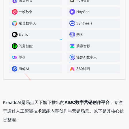
魔珐有言
讯飞智作
一帧秒创
HeyGen
曦灵数字人
Synthesia
Elai.io
来画
闪剪智能
腾讯智影
即创
怪兽AI数字人
海鲸AI
360鸿图
KreadoAI是易点天下旗下推出的
AIGC数字营销创作平台
，专注
于通过人工智能技术赋能内容创作与营销场景。以下是其核心信
息整理：