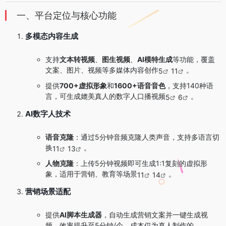
一、平台定位与核心功能
多模态内容生成
支持
文本转视频
、
图生视频
、
AI模特生成
等功能，覆盖
文案、图片、视频等多媒体内容创作
。
5
11
提供
700+虚拟形象
和
1600+语音音色
，支持140种语
言，可生成媲美真人的数字人口播视频
。
5
6
AI数字人技术
语音克隆
：通过5分钟音频克隆人类声音，支持多语言切
换
。
11
13
人物克隆
：上传5分钟视频即可生成1:1复刻的虚拟形
象，适用于营销、教育等场景
。
11
14
营销场景适配
提供
AI脚本生成器
，自动生成营销文案并一键生成视
频，效率提升至5分钟/个，成本仅为真人制作的