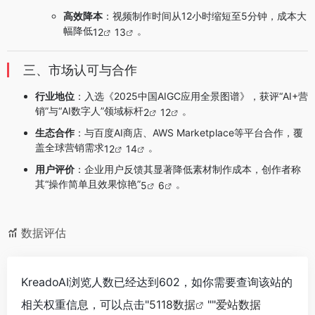
高效降本
：视频制作时间从12小时缩短至5分钟，成本大
幅降低
。
12
13
三、市场认可与合作
行业地位
：入选《2025中国AIGC应用全景图谱》，获评“AI+营
销”与“AI数字人”领域标杆
。
2
12
生态合作
：与百度AI商店、AWS Marketplace等平台合作，覆
盖全球营销需求
。
12
14
用户评价
：企业用户反馈其显著降低素材制作成本，创作者称
其“操作简单且效果惊艳”
。
5
6
数据评估
KreadoAI浏览人数已经达到602，如你需要查询该站的
相关权重信息，可以点击"
5118数据
""
爱站数据