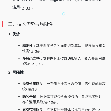
滥用
。
1
3
三、技术优势与局限性
优势
精准性
：基于深度学习的面部识别算法，搜索结果相关
性高
。
1
3
多模态支持
：支持图片上传或URL输入，覆盖开放网络
资源
。
5
6
局限性
免费使用限制
：免费用户搜索次数受限，需付费解锁高
级功能
。
1
隐私争议
：数据库可能包含未授权的儿童或死者照片，
存在滥用风险
。
7
10
索引范围限制
：不支持社交媒体和视频平台内容
。
5