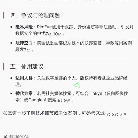
四、争议与伦理问题
隐私风险
：PimEye被用于跟踪、身份盗窃等非法活动，引发对
数据安全的担忧
。
7
10
法律空白
：美国缺乏面部识别技术的联邦监管，导致滥用案例
频发
。
7
五、使用建议
适用人群
：关注数字足迹的个人、版权持有者及企业品牌经
理。
替代方案
：若需社交媒体搜索，可结合TinEye（反向图像搜
索）或Google AI搜索
。
6
9
如需进一步了解技术细节或争议案例，可参考来源
。
1
3
7
数据评估