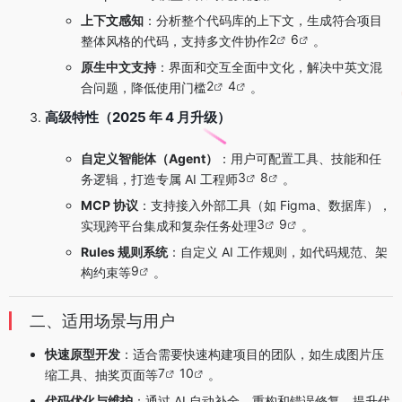
上下文感知
：分析整个代码库的上下文，生成符合项目
2
6
整体风格的代码，支持多文件协作
。
原生中文支持
：界面和交互全面中文化，解决中英文混
2
4
合问题，降低使用门槛
。
高级特性（2025 年 4 月升级）
自定义智能体（Agent）
：用户可配置工具、技能和任
3
8
务逻辑，打造专属 AI 工程师
。
MCP 协议
：支持接入外部工具（如 Figma、数据库），
3
9
实现跨平台集成和复杂任务处理
。
Rules 规则系统
：自定义 AI 工作规则，如代码规范、架
9
构约束等
。
二、适用场景与用户
快速原型开发
：适合需要快速构建项目的团队，如生成图片压
7
10
缩工具、抽奖页面等
。
代码优化与维护
：通过 AI 自动补全、重构和错误修复，提升代