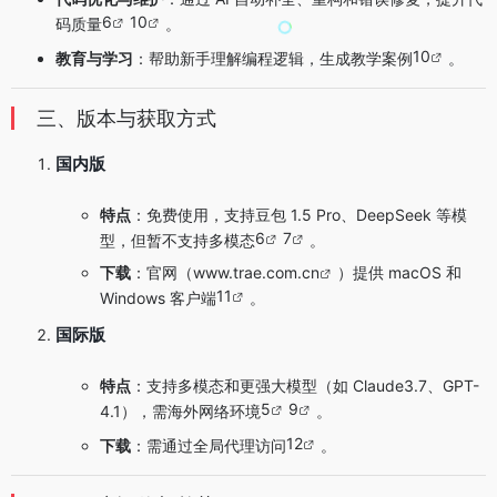
6
10
码质量
。
10
教育与学习
：帮助新手理解编程逻辑，生成教学案例
。
三、版本与获取方式
国内版
特点
：免费使用，支持豆包 1.5 Pro、DeepSeek 等模
6
7
型，但暂不支持多模态
。
下载
：官网（
www.trae.com.cn
）提供 macOS 和
11
Windows 客户端
。
国际版
特点
：支持多模态和更强大模型（如 Claude3.7、GPT-
5
9
4.1），需海外网络环境
。
12
下载
：需通过全局代理访问
。