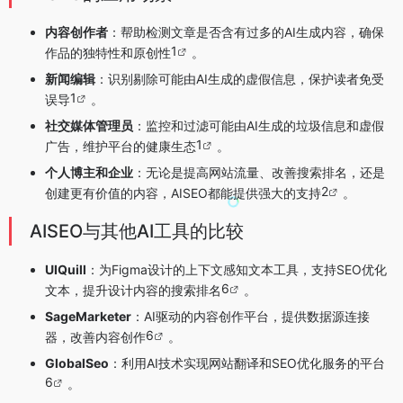
内容创作者
：帮助检测文章是否含有过多的AI生成内容，确保
1
作品的独特性和原创性
。
新闻编辑
：识别剔除可能由AI生成的虚假信息，保护读者免受
1
误导
。
社交媒体管理员
：监控和过滤可能由AI生成的垃圾信息和虚假
1
广告，维护平台的健康生态
。
个人博主和企业
：无论是提高网站流量、改善搜索排名，还是
2
创建更有价值的内容，AISEO都能提供强大的支持
。
AISEO与其他AI工具的比较
UIQuill
：为Figma设计的上下文感知文本工具，支持SEO优化
6
文本，提升设计内容的搜索排名
。
SageMarketer
：AI驱动的内容创作平台，提供数据源连接
6
器，改善内容创作
。
GlobalSeo
：利用AI技术实现网站翻译和SEO优化服务的平台
6
。