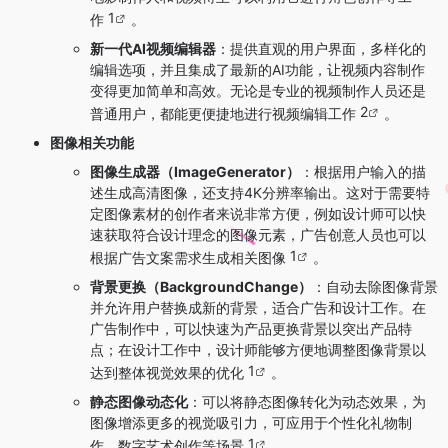
1
作
。
新一代AI视频编辑器
：提供直观的用户界面，多样化的
编辑选项，并且集成了最新的AI功能，让视频内容制作
变得更加简单和高效。无论是专业的视频制作人员还是
2
普通用户，都能更便捷地进行视频编辑工作
。
图像相关功能
图像生成器（ImageGenerator）
：根据用户输入的描
述生成高清图像，还支持4K分辨率输出。这对于需要特
定图像素材的创作者来说非常方便，例如设计师可以快
速获取符合设计理念的图像元素，广告创意人员也可以
1
根据广告文案需求生成相关图像
。
背景更换（BackgroundChange）
：自动去除图像背景
并允许用户替换成新的背景，适合广告和设计工作。在
广告制作中，可以快速为产品更换背景以突出产品特
点；在设计工作中，设计师能够方便地调整图像背景以
1
达到整体视觉效果的优化
。
静态图像动态化
：可以将静态图像转化为动态效果，为
图像增添更多的视觉吸引力，可应用于个性化礼物制
1
作、数字艺术创作等场景
。