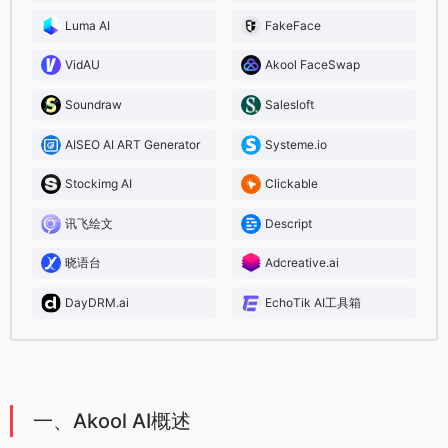
Luma AI
FakeFace
VidAU
Akool FaceSwap
Soundraw
Salesloft
AISEO AI ART Generator
Systeme.io
Stockimg AI
Clickable
讯飞绘文
Descript
晓语台
Adcreative.ai
DayDRM.ai
EchoTik AI工具箱
一、Akool AI概述