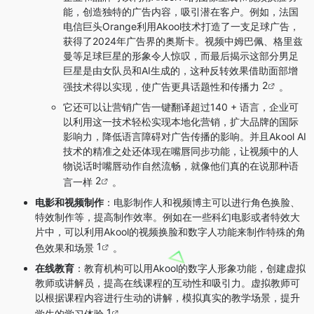
能，创造独特的广告内容，吸引潜在客户。例如，法国
电信巨头Orange利用Akool技术打造了一支足球广告，
获得了2024年广告界的奥斯卡。视频中姆巴佩、格里兹
曼等足球巨星的形象令人惊叹，而最后揭示这部分男足
巨星是由女队员和AI生成的，这种反转效果借助面部增
2
强技术得以实现，使广告更具话题性和传播力
。
它还可以让营销广告一键翻译超过140 + 语言，企业可
以利用这一技术轻松实现本地化营销，扩大品牌的国际
影响力，降低语言障碍对广告传播的影响。并且Akool AI
技术的精准之处还体现在嘴唇同步功能，让视频中的人
物说话时嘴唇动作自然流畅，就像他们真的在说那种语
2
言一样
。
电影和视频制作
：电影制作人和视频博主可以进行角色换脸、
特效制作等，提高制作效率。例如在一些科幻电影或者特效大
片中，可以利用Akool的视频换脸和数字人功能来制作特殊的角
1
色效果和场景
。
在线教育
：教育机构可以用Akool的数字人形象功能，创建虚拟
教师或讲解员，提高在线课程的互动性和吸引力。虚拟教师可
以根据课程内容进行生动的讲解，模拟真实的教学场景，提升
1
学生的学习体验
。