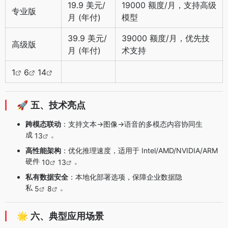
19.9 美元/
19000 额度/月，支持高级
专业版
月 (年付)
模型
39.9 美元/
39000 额度/月，优先技
高级版
月 (年付)
术支持
1
6
14
🚀
五、技术亮点
跨模态联动
：支持文本→图像→语音的多模态内容协同生
成
。
13
高性能架构
：优化推理速度，适用于 Intel/AMD/NVIDIA/ARM
硬件
。
10
13
私有数据安全
：本地化部署选项，保障企业数据隐
私
。
5
8
🌟
六、典型应用场景