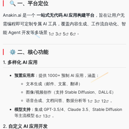
🔍
一、平台定位
Anakin.ai 是一个
一站式无代码 AI 应用构建平台
，旨在让用户无
需编程即可定制专属 AI 工具，覆盖内容生成、工作流自动化、智
能 Agent 开发等多场景
。
1
3
5
6
⚙️
二、核心功能
1.
多样化 AI 应用
预置应用库
：提供 1000+ 预制 AI 应用，涵盖：
文本生成（邮件、文案、翻译）
图像/视频创作（支持 Stable Diffusion、DALL·E）
语音合成、文档问答、数据分析等
。
1
3
12
模型支持
：集成 GPT-3.5/4、Claude 3.5、Stable Diffusion
等主流模型
。
6
13
2.
自定义 AI 应用开发