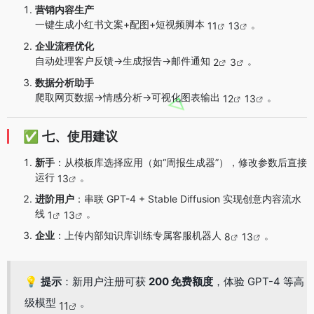
营销内容生产
一键生成小红书文案+配图+短视频脚本
。
11
13
企业流程优化
自动处理客户反馈→生成报告→邮件通知
。
2
3
数据分析助手
爬取网页数据→情感分析→可视化图表输出
。
12
13
✅
七、使用建议
新手
：从模板库选择应用（如“周报生成器”），修改参数后直接
运行
。
13
进阶用户
：串联 GPT-4 + Stable Diffusion 实现创意内容流水
线
。
1
13
企业
：上传内部知识库训练专属客服机器人
。
8
13
💡
提示
：新用户注册可获
200 免费额度
，体验 GPT-4 等高
级模型
。
11