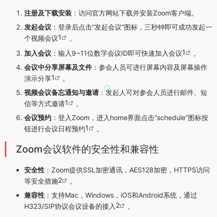
注册及下载安装
：访问官方网站下载并安装Zoom客户端。
发起会议
：登录后点击“发起会议”图标，三秒钟即可成功发起一
1
个视频会议
。
1
加入会议
：输入9~11位数字会议ID即可快速加入会议
。
会议中分享屏幕及文件
：参会人员可进行屏幕内容及屏幕操作
1
演示分享
。
视频会议备忘通知与邀请
：发起人可对参会人员进行邮件、短
1
信等方式邀请
。
会议预约
：登入Zoom，进入home界面点击“schedule”图标按
1
钮进行会议日程预约
。
Zoom会议软件的安全性和兼容性
安全性
：Zoom提供SSL加密通讯，AES128加密，HTTPS访问
2
等安全措施
。
兼容性
：支持Mac，Windows，iOS和Android系统，通过
2
H323/SIP协议会议设备的接入
。