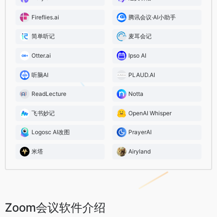
Fireflies.ai
腾讯会议·AI小助手
简单听记
麦耳会记
Otter.ai
Ipso AI
听脑AI
PLAUD.AI
ReadLecture
Notta
飞书妙记
OpenAI Whisper
Logosc AI改图
PrayerAI
米塔
Airyland
Zoom会议软件介绍