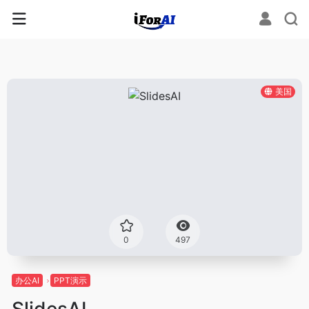
美国
0
497
办公AI
PPT演示
SlidesAI