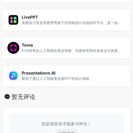
LivePPT
美图设计室是美图秀秀旗下的智能设计在线协作平台，是一款平面设计工具和在线平面设计软件,提供海量海报模板,跨境电商模板,跨境电商banner,跨境电商主图,邀请函,公告通知,喜报,logo等免费设计素材和模板,可在线智能生成海报,一键换色,一键换装,一键去水印,图片高清修复,无损放大,抠图,拼图。
Tome
针对销售的人工智能在商业智能、买家研究和价值表达方面更胜一筹
Presentations.AI
聚焦于通过人工智能来改善PPT的设计体验
暂无评论
您必须登录才能参与评论！