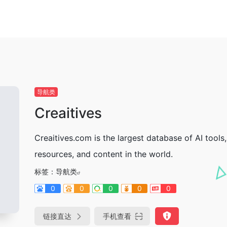
导航类
Creaitives
Creaitives.com is the largest database of AI tools,
resources, and content in the world.
标签：
导航类
0
0
0
0
0
链接直达
手机查看