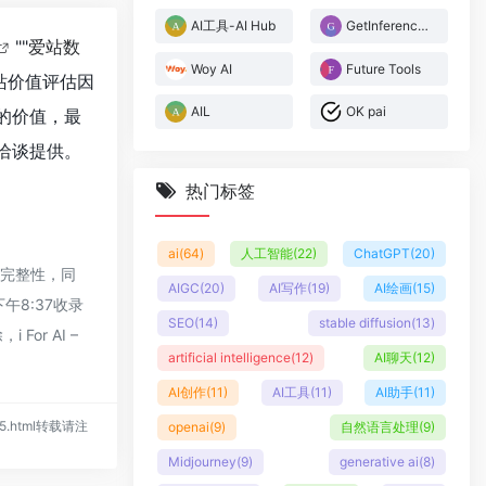
AI工具-AI Hub
GetInference AI Radar
""
爱站数
Woy AI
Future Tools
站价值评估因
AIL
OK pai
站的价值，最
行洽谈提供。
热门标签
ai
(64)
人工智能
(22)
ChatGPT
(20)
性和完整性，同
AIGC
(20)
AI写作
(19)
AI绘画
(15)
午8:37收录
SEO
(14)
stable diffusion
(13)
r AI –
artificial intelligence
(12)
AI聊天
(12)
AI创作
(11)
AI工具
(11)
AI助手
(11)
/235.html转载请注
openai
(9)
自然语言处理
(9)
Midjourney
(9)
generative ai
(8)