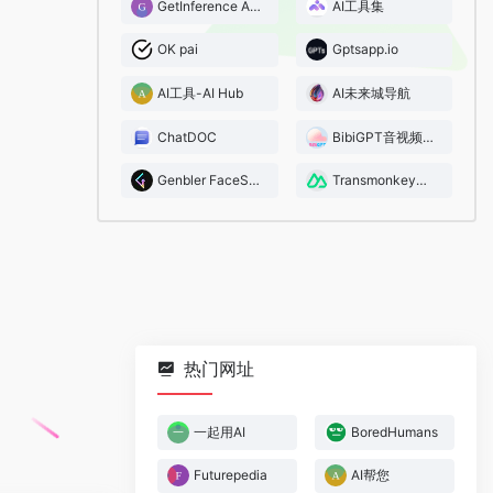
GetInference AI Radar
AI工具集
OK pai
Gptsapp.io
AI工具-AI Hub
AI未来城导航
ChatDOC
BibiGPT音视频助理
Genbler FaceSwap
Transmonkey翻译
热门网址
一起用AI
BoredHumans
Futurepedia
AI帮您