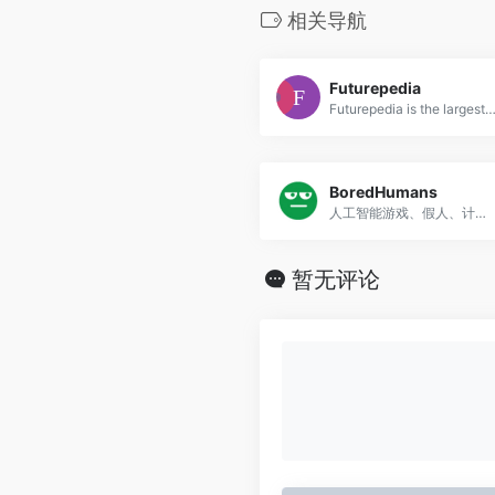
相关导航
Futurepedia
Futurepedia is the largest AI tools directory. Browse 1500+ AI tools in 50+ categories like copywriting, image generation and video editing. Search and filter the tools by categories, 
BoredHumans
人工智能游戏、假人、计算机生成的艺术、机器学习演示等等。
暂无评论