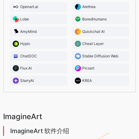
Openart.ai
Alethea
Lobe
BoredHumans
AmyMind
Quickchat AI
Hypic
Cheat Layer
ChatDOC
Stable Diffusion Web
Flux.AI
Picsart
StarryAI
KREA
ImagineArt
ImagineArt 软件介绍