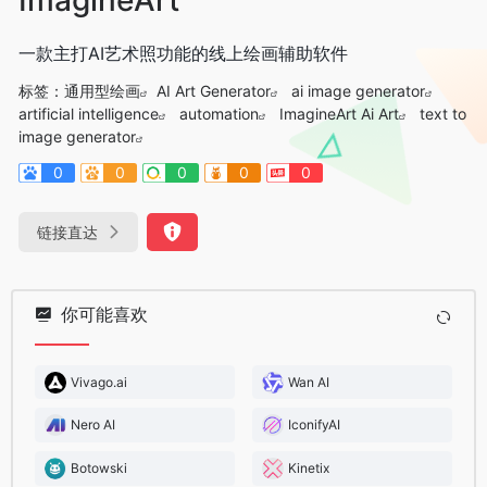
一款主打AI艺术照功能的线上绘画辅助软件
标签：
通用型绘画
AI Art Generator
ai image generator
artificial intelligence
automation
ImagineArt Ai Art
text to
image generator
0
0
0
0
0
链接直达
你可能喜欢
Vivago.ai
Wan AI
Nero AI
IconifyAI
Botowski
Kinetix