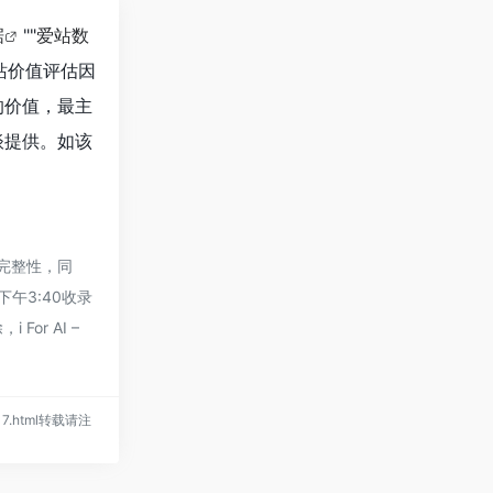
据
""
爱站数
站价值评估因
的价值，最主
谈提供。如该
和完整性，同
下午3:40收录
r AI –
2217.html转载请注