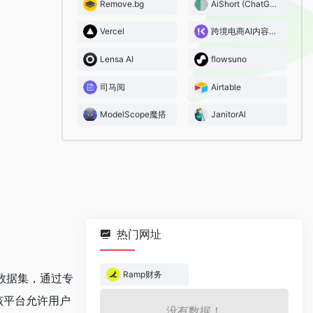
Remove.bg
AiShort (ChatGPT Shortcut)
Vercel
跨境电商AI内容大师
Lensa AI
flowsuno
司马阅
Airtable
ModelScope魔搭
JanitorAl
热门网址
Ramp财务
数据集，通过专
该平台允许用户
没有数据！