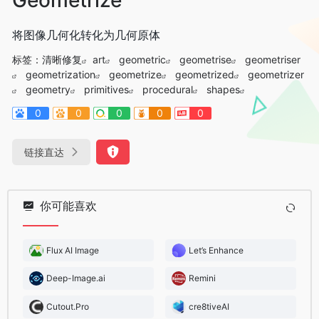
将图像几何化转化为几何原体
标签：
清晰修复
art
geometric
geometrise
geometriser
geometrization
geometrize
geometrized
geometrizer
geometry
primitives
procedural
shapes
0
0
0
0
0
链接直达
你可能喜欢
Flux AI Image
Let’s Enhance
Deep-Image.ai
Remini
Cutout.Pro
cre8tiveAI