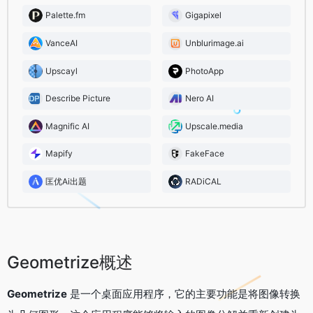
Palette.fm
Gigapixel
VanceAI
Unblurimage.ai
Upscayl
PhotoApp
Describe Picture
Nero AI
Magnific AI
Upscale.media
Mapify
FakeFace
匡优Ai出题
RADiCAL
Geometrize概述
Geometrize
是一个桌面应用程序，它的主要功能是将图像转换