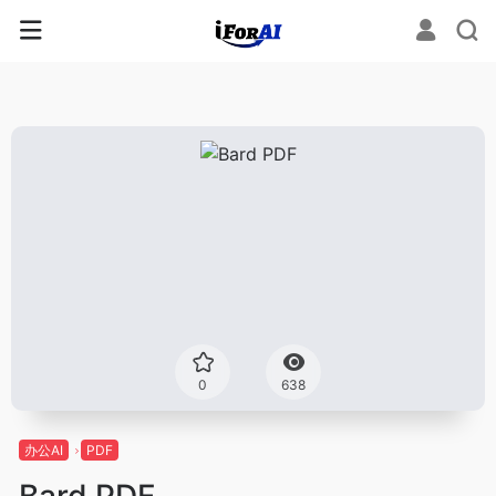
0
638
办公AI
PDF
Bard PDF