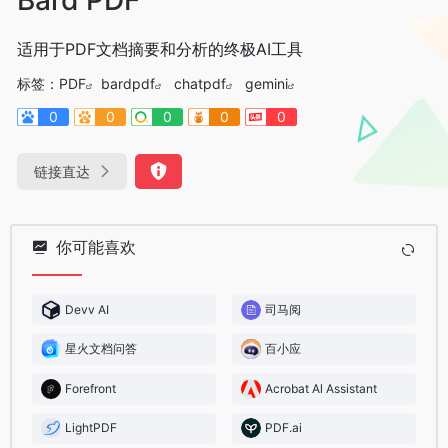
适用于PDF文档摘要和分析的终极AI工具
标签：
PDF
bardpdf
chatpdf
gemini
0
0
0
0
0
链接直达
你可能喜欢
Devv AI
司马阅
星火文档问答
百小应
Forefront
Acrobat Al Assistant
LightPDF
PDF.ai