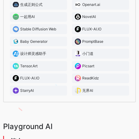
生成正则公式
Openart.ai
一起用AI
NovelAI
Stable Diffusion Web
FLUX-AI.IO
Baby Generator
PromptBase
设计师灵感助手
小门道
Tensor.Art
Picsart
FLUX-AI.IO
ReadKidz
StarryAI
无界AI
Playground AI