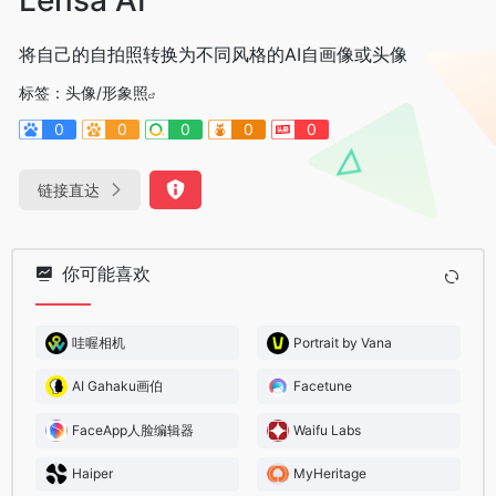
将自己的自拍照转换为不同风格的AI自画像或头像
标签：
头像/形象照
0
0
0
0
0
链接直达
你可能喜欢
哇喔相机
Portrait by Vana
AI Gahaku画伯
Facetune
FaceApp人脸编辑器
Waifu Labs
Haiper
MyHeritage