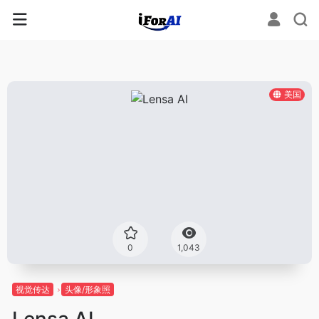
美国
0
1,043
视觉传达
头像/形象照
Lensa AI