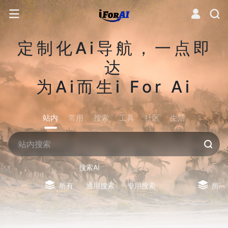
定制化Ai导航，一点即
达
为Ai而生i For Ai
站内
常用
搜索
工具
社区
生活
搜索AI
所有
通用搜索
专用搜索
所有