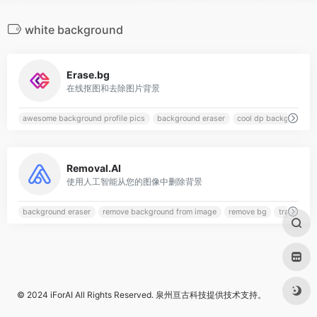
white background
0
Erase.bg
在线抠图和去除图片背景
awesome background profile pics
background eraser
cool dp background
0
Removal.AI
使用人工智能从您的图像中删除背景
background eraser
remove background from image
remove bg
transpare
© 2024
iForAI
All Rights Reserved.
泉州亘古科技
提供技术支持。