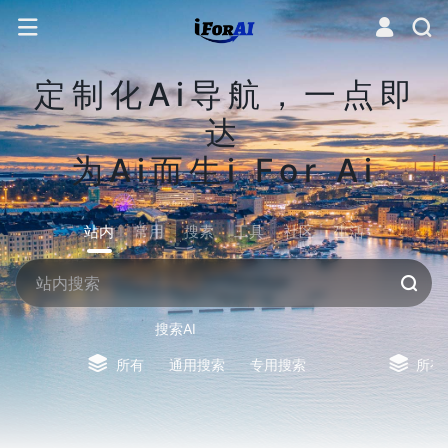
定制化Ai导航，一点即
达
为Ai而生i For Ai
站内
常用
搜索
工具
社区
生活
搜索AI
所有
通用搜索
专用搜索
所有