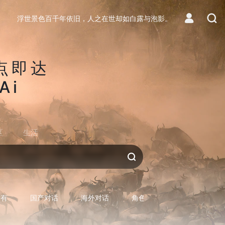
浮世景色百千年依旧，人之在世却如白露与泡影。
点即达
Ai
区
生活
对话AI
所有
国产对话
海外对话
角色型对话
专用型对话