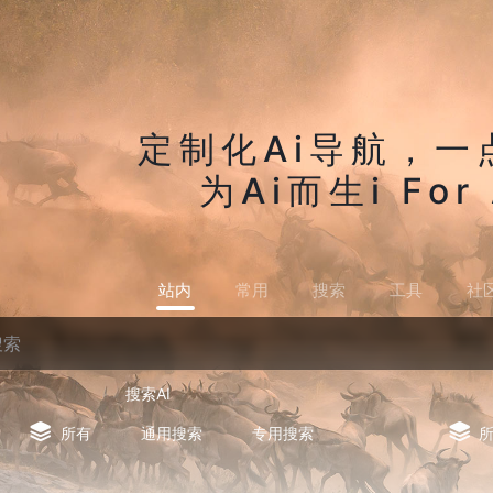
定制化Ai导航，一
为Ai而生i For 
站内
常用
搜索
工具
社
搜索AI
所有
通用搜索
专用搜索