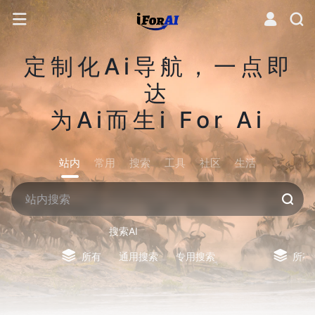
定制化Ai导航，一点即
达
为Ai而生i For Ai
站内
常用
搜索
工具
社区
生活
搜索AI
所有
通用搜索
专用搜索
所有