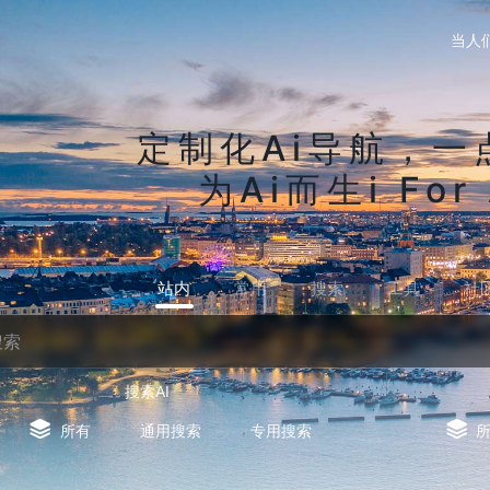
当人
定制化Ai导航，一
为Ai而生i For 
站内
常用
搜索
工具
社
搜索AI
所有
通用搜索
专用搜索