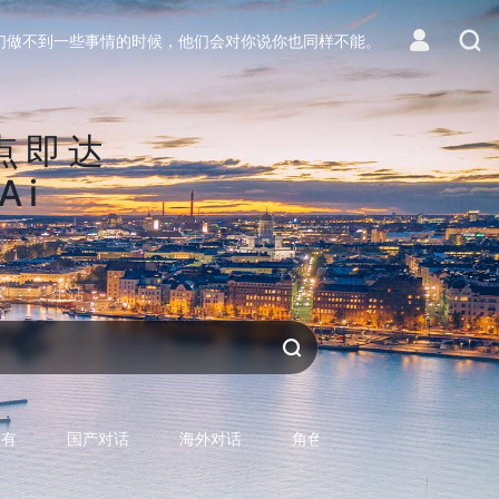
们做不到一些事情的时候，他们会对你说你也同样不能。
点即达
Ai
区
生活
对话AI
所有
国产对话
海外对话
角色型对话
专用型对话