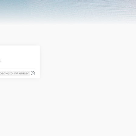
0
景
background eraser
cool dp background
delete background