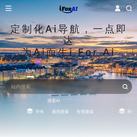
定制化Ai导航，一点即
达
为Ai而生i For Ai
站内
常用
搜索
工具
社区
生活
搜索AI
所有
通用搜索
专用搜索
所有