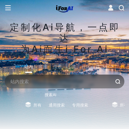
定制化Ai导航，一点即
达
为Ai而生i For Ai
站内
常用
搜索
工具
社区
生活
搜索AI
所有
通用搜索
专用搜索
所有