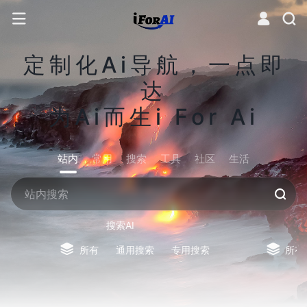
定制化Ai导航，一点即
达
为Ai而生i For Ai
站内
常用
搜索
工具
社区
生活
搜索AI
所有
通用搜索
专用搜索
所有