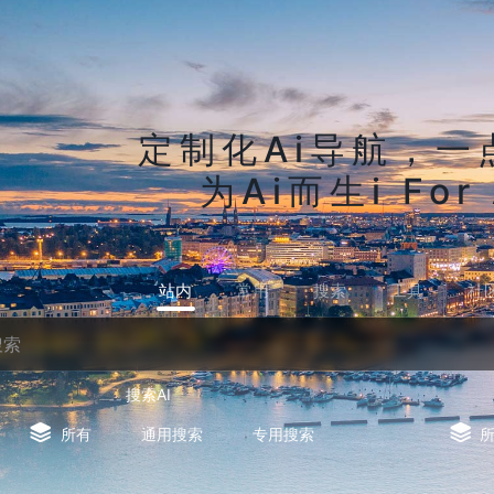
定制化Ai导航，一
为Ai而生i For 
站内
常用
搜索
工具
社
搜索AI
所有
通用搜索
专用搜索