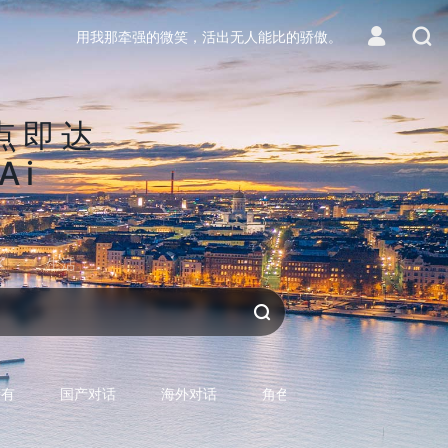
用我那牵强的微笑，活出无人能比的骄傲。
点即达
Ai
区
生活
对话AI
所有
国产对话
海外对话
角色型对话
专用型对话