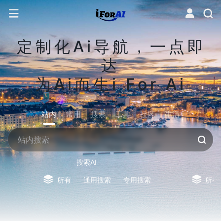
定制化Ai导航，一点即
达
为Ai而生i For Ai
站内
常用
搜索
工具
社区
生活
搜索AI
所有
通用搜索
专用搜索
所有