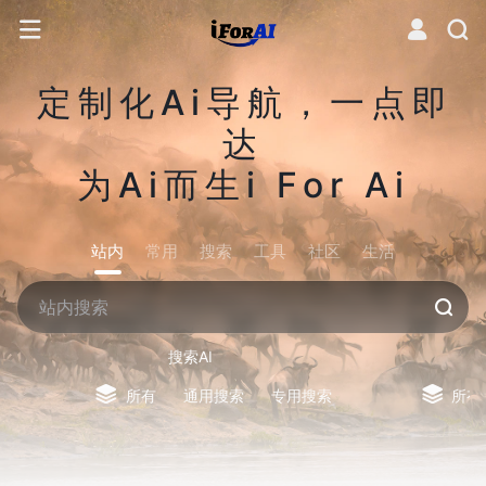
定制化Ai导航，一点即
达
为Ai而生i For Ai
站内
常用
搜索
工具
社区
生活
搜索AI
所有
通用搜索
专用搜索
所有