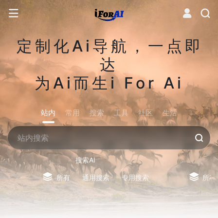
定制化Ai导航，一点即
达
为Ai而生i For Ai
站内
常用
搜索
工具
社区
生活
搜索AI
所有
通用搜索
专用搜索
所有