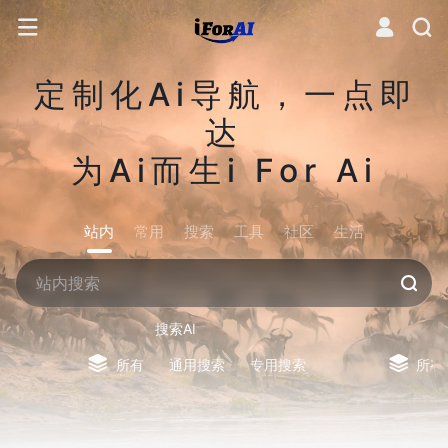
定制化Ai导航，一点即
达
为Ai而生i For Ai
站内
常用
搜索
工具
社区
生活
搜索AI
所有
通用搜索
专用搜索
所有