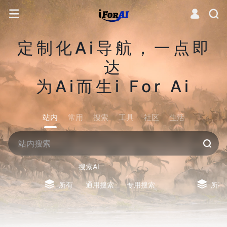
定制化Ai导航，一点即
达
为Ai而生i For Ai
站内
常用
搜索
工具
社区
生活
搜索AI
所有
通用搜索
专用搜索
所有