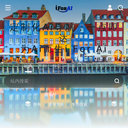
定制化Ai导航，一点即
达
为Ai而生i For Ai
站内
常用
搜索
工具
社区
生活
搜索AI
所有
通用搜索
专用搜索
所有