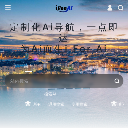
定制化Ai导航，一点即
达
为Ai而生i For Ai
站内
常用
搜索
工具
社区
生活
搜索AI
所有
通用搜索
专用搜索
所有