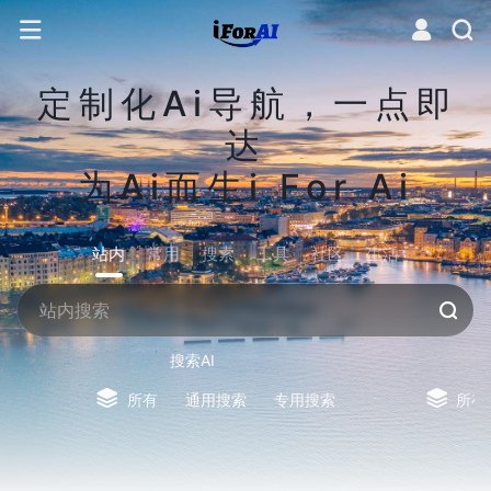
定制化Ai导航，一点即
达
为Ai而生i For Ai
站内
常用
搜索
工具
社区
生活
搜索AI
所有
通用搜索
专用搜索
所有