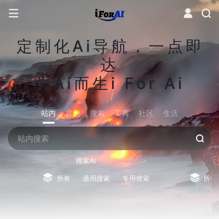
定制化Ai导航，一点即
达
为Ai而生i For Ai
站内
常用
搜索
工具
社区
生活
搜索AI
所有
通用搜索
专用搜索
所有