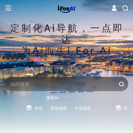
定制化Ai导航，一点即
达
为Ai而生i For Ai
站内
常用
搜索
工具
社区
生活
搜索AI
所有
通用搜索
专用搜索
所有