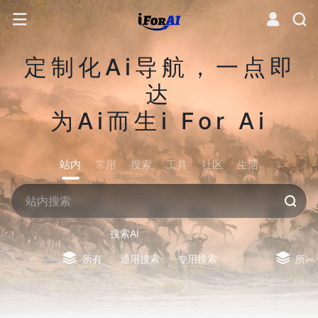
定制化Ai导航，一点即
达
为Ai而生i For Ai
站内
常用
搜索
工具
社区
生活
搜索AI
所有
通用搜索
专用搜索
所有