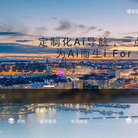
哪有
定制化Ai导航，一
为Ai而生i For 
站内
常用
搜索
工具
社
搜索AI
所有
通用搜索
专用搜索