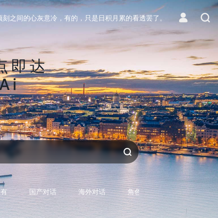
顷刻之间的心灰意冷，有的，只是日积月累的看透罢了。
点即达
Ai
区
生活
对话AI
所有
国产对话
海外对话
角色型对话
专用型对话