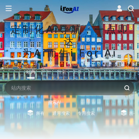
定制化Ai导航，一点即
达
为Ai而生i For Ai
站内
常用
搜索
工具
社区
生活
搜索AI
所有
通用搜索
专用搜索
所有