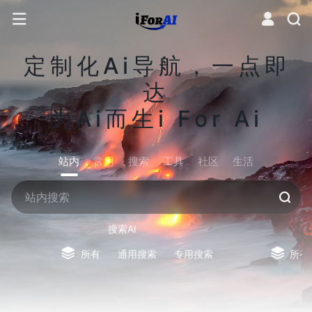
定制化Ai导航，一点即
达
为Ai而生i For Ai
站内
常用
搜索
工具
社区
生活
搜索AI
所有
通用搜索
专用搜索
所有