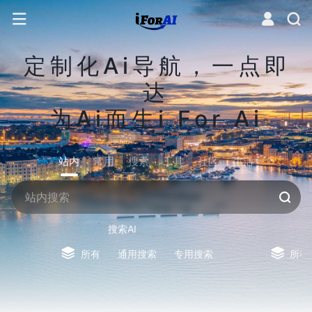
定制化Ai导航，一点即
达
为Ai而生i For Ai
站内
常用
搜索
工具
社区
生活
搜索AI
所有
通用搜索
专用搜索
所有