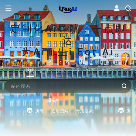
定制化Ai导航，一点即
达
为Ai而生i For Ai
站内
常用
搜索
工具
社区
生活
搜索AI
所有
通用搜索
专用搜索
所有