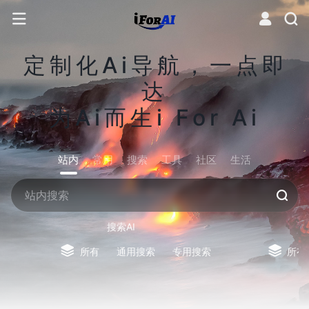
定制化Ai导航，一点即
达
为Ai而生i For Ai
站内
常用
搜索
工具
社区
生活
搜索AI
所有
通用搜索
专用搜索
所有