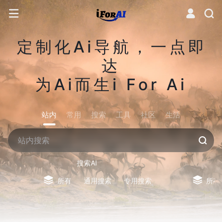
定制化Ai导航，一点即
达
为Ai而生i For Ai
站内
常用
搜索
工具
社区
生活
搜索AI
所有
通用搜索
专用搜索
所有