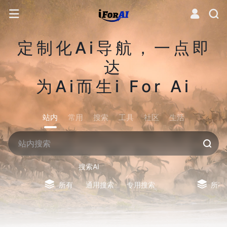
定制化Ai导航，一点即
达
为Ai而生i For Ai
站内
常用
搜索
工具
社区
生活
搜索AI
所有
通用搜索
专用搜索
所有