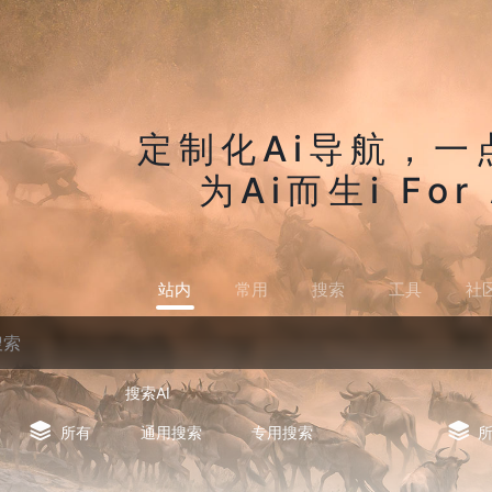
定制化Ai导航，一
为Ai而生i For 
站内
常用
搜索
工具
社
搜索AI
所有
通用搜索
专用搜索