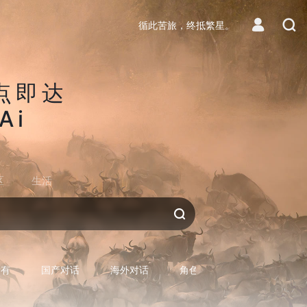
循此苦旅，终抵繁星。
点即达
Ai
区
生活
对话AI
所有
国产对话
海外对话
角色型对话
专用型对话