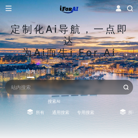
定制化Ai导航，一点即
达
为Ai而生i For Ai
站内
常用
搜索
工具
社区
生活
搜索AI
所有
通用搜索
专用搜索
所有