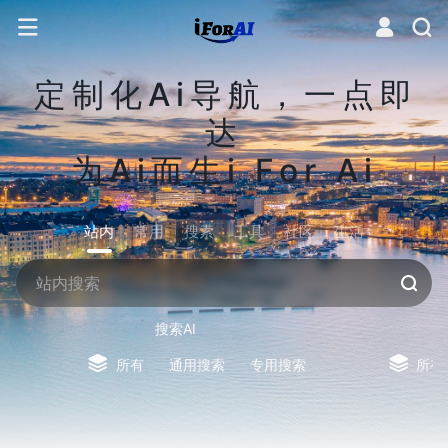
定制化Ai导航，一点即
达
为Ai而生i For Ai
站内
常用
搜索
工具
社区
生活
搜索AI
所有
通用搜索
专用搜索
所有