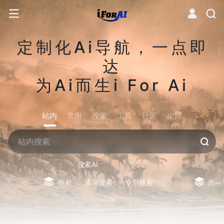
定制化Ai导航，一点即
达
为Ai而生i For Ai
站内
常用
搜索
工具
社区
生活
搜索AI
所有
通用搜索
专用搜索
所有