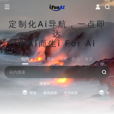
定制化Ai导航，一点即
达
为Ai而生i For Ai
站内
常用
搜索
工具
社区
生活
搜索AI
所有
通用搜索
专用搜索
所有